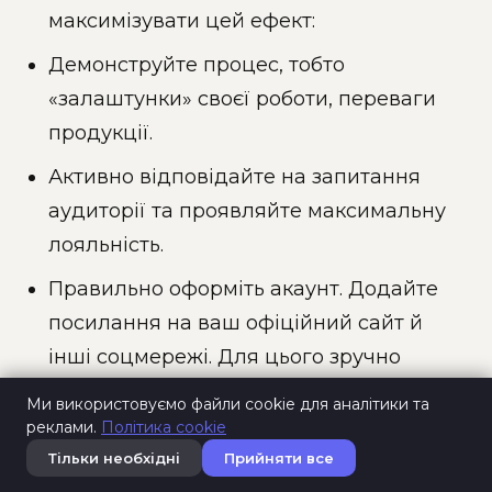
максимізувати цей ефект:
Демонструйте процес, тобто
«залаштунки» своєї роботи, переваги
продукції.
Активно відповідайте на запитання
аудиторії та проявляйте максимальну
лояльність.
Правильно оформіть акаунт. Додайте
посилання на ваш офіційний сайт й
інші соцмережі. Для цього зручно
використовувати конструктори
Ми використовуємо файли cookie для аналітики та
мультипосилань, щоб розмістити всі
реклами.
Політика cookie
необхідні URL-адреси на одній сторінці.
Тільки необхідні
Прийняти все