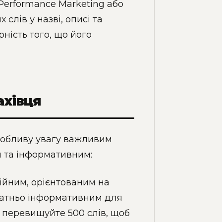
, Performance Marketing або
слів у назві, описі та
ність того, що його
ахівця
особливу увагу важливим
 та інформативним:
ійним, орієнтованим на
статньо інформативним для
е перевищуйте 500 слів, щоб