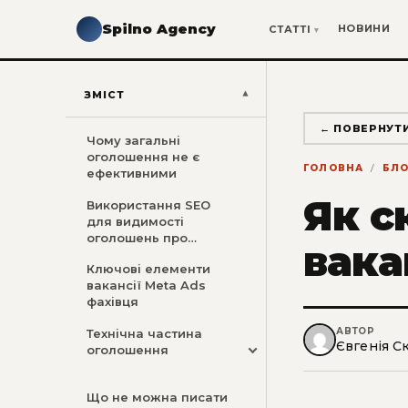
Spilno Agency
НОВИНИ
СТАТТІ
ЗМІСТ
← ПОВЕРНУТ
Чому загальні
оголошення не є
ГОЛОВНА
БЛО
ефективними
Як с
Використання SEO
для видимості
оголошень про
вака
вакансії
Ключові елементи
вакансії Meta Ads
фахівця
АВТОР
Технічна частина
Євгенія С
оголошення
Що не можна писати