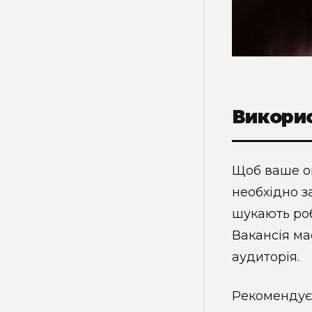
Викорис
Щоб ваше о
необхідно з
шукають роб
Вакансія ма
аудиторія.
Рекомендуєт