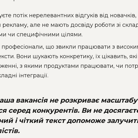
єте потік нерелевантних відгуків від новачків,
и рекламу, але не мають досвіду роботи зі ск
и чи специфічними цілями.
 професіонали, що звикли працювати з високим
ексти. Вони шукають конкретику, їх цікавить, як
женні, з якими продуктами працювати, чи пот
кладні інтеграції.
аша вакансія не розкриває масштабу
я серед конкурентів. Ви не досягаєте
ний і чіткий текст допоможе залучит
істів.