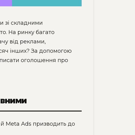
и зі складними
о. На ринку багато
ачу від реклами,
исяч інших? За допомогою
написати оголошення про
ивними
й Meta Ads призводить до