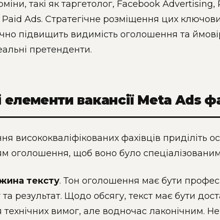
рміни, такі як таргетолог, Facebook Advertising
 Paid Ads. Стратегічне розміщення цих ключових 
чно підвищить видимість оголошення та ймовір
еальні претенденти.
 елементи вакансії Meta Ads ф
ня висококваліфікованих фахівців приділіть 
м оголошення, щоб воно було спеціалізованим
вжина тексту
. Тон оголошення має бути профес
 та результат. Щодо обсягу, текст має бути до
 технічних вимог, але водночас лаконічним. Н