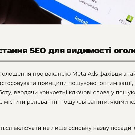
тання SEO для видимості огол
голошення про вакансію Meta Ads фахівця зна
астосовувати принципи пошукової оптимізації, 
оту, вводячи конкретні ключові слова у пошуко
є містити релевантні пошукові запити, якими к
ься включати не лише основну назву посади, як