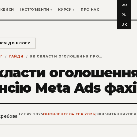
RU
КЕЙСИ
ІНСТРУМЕНТИ
КУРСИ
ПРО НАС
PL
UK
ИСЯ ДО БЛОГУ
Г
ГАЙДИ
ЯК СКЛАСТИ ОГОЛОШЕННЯ ПРО ВАКАНСІЮ META ADS ФАХІВЦЯ
класти оголошення
нсію Meta Ads фах
|
12 ГРУ 2025
ОНОВЛЕНО: 04 СЕР 2026
|
9
ХВ ЧИТАННЯ
2
ПЕР
кребова