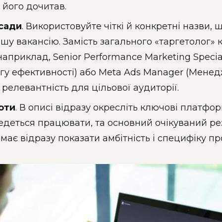
 його дочитав.
сади
. Використовуйте чіткі й конкретні назви
шу вакансію. Замість загального «таргетолог» 
наприклад, Senior Performance Marketing Specia
гу ефективності) або Meta Ads Manager (Менед
релевантність для цільової аудиторії.
оти
. В описі відразу окресліть ключові платфо
деться працювати, та основний очікуваний резу
має відразу показати амбітність і специфіку пр