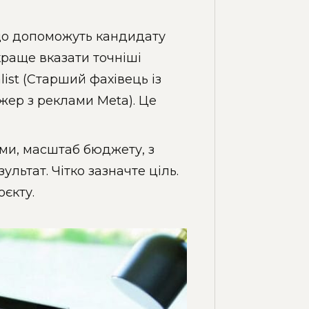
, що допоможуть кандидату
краще вказати точніші
list (Старший фахівець із
жер з реклами Meta). Це
рми, масштаб бюджету, з
льтат. Чітко зазначте ціль.
оєкту.