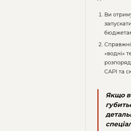
Ви отриму
запускат
бюджетам
Справжні
«водні» т
розпоряд
CAPI та с
Якщо в
губитьс
деталь
спеціал