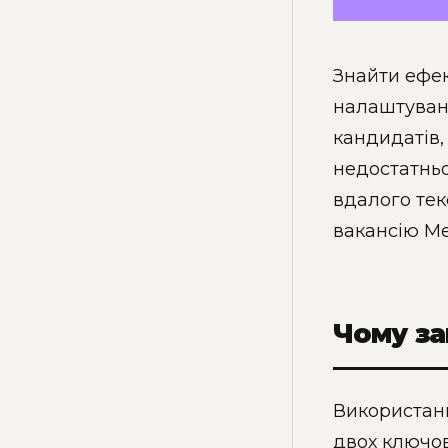
Знайти ефек
налаштуванн
кандидатів,
недостатньо
вдалого тек
вакансію Me
Чому за
Використанн
двох ключо