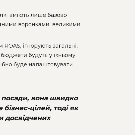
 які вміють лише базово
ладними воронками, великими
 ROAS, ігнорують загальні,
і бюджети будуть у їхньому
рібно буде налаштовувати
 посади, вона швидко
 бізнес-цілей, тоді як
и досвідчених