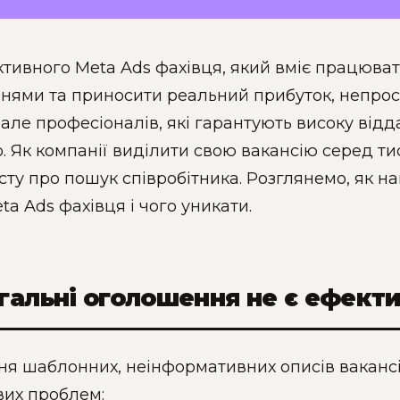
тивного Meta Ads фахівця, який вміє працюват
ями та приносити реальний прибуток, непрост
 але професіоналів, які гарантують високу відд
. Як компанії виділити свою вакансію серед т
сту про пошук співробітника. Розглянемо, як 
ta Ads фахівця і чого уникати.
гальні оголошення не є ефект
я шаблонних, неінформативних описів вакансі
вих проблем: