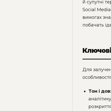
й супутні те
Social Media
вимогах зна
побачать ід
Ключові
Для залучен
особливостя
Тон і до
аналітику
розкриття