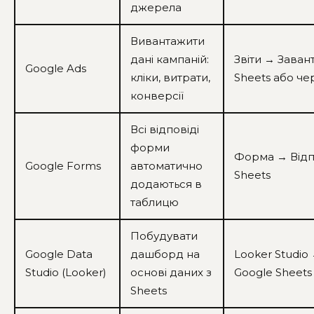
джерела
Вивантажити
дані кампаній:
Звіти → Заван
Google Ads
кліки, витрати,
Sheets або че
конверсії
Всі відповіді
форми
Форма → Відпо
Google Forms
автоматично
Sheets
додаються в
таблицю
Побудувати
Google Data
дашборд на
Looker Studi
Studio (Looker)
основі даних з
Google Sheets
Sheets