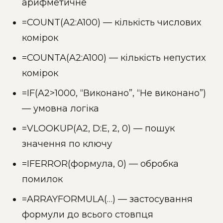
арифметичне
=COUNT(A2:A100) — кількість числових
комірок
=COUNTA(A2:A100) — кількість непустих
комірок
=IF(A2>1000, “Виконано”, “Не виконано”)
— умовна логіка
=VLOOKUP(A2, D:E, 2, 0) — пошук
значення по ключу
=IFERROR(формула, 0) — обробка
помилок
=ARRAYFORMULA(…) — застосування
формули до всього стовпця