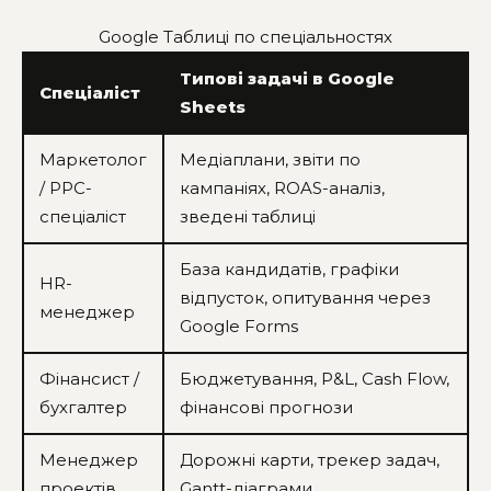
Google Таблиці по спеціальностях
Типові задачі в Google
Спеціаліст
Sheets
Маркетолог
Медіаплани, звіти по
/ PPC-
кампаніях, ROAS-аналіз,
спеціаліст
зведені таблиці
База кандидатів, графіки
HR-
відпусток, опитування через
менеджер
Google Forms
Фінансист /
Бюджетування, P&L, Cash Flow,
бухгалтер
фінансові прогнози
Менеджер
Дорожні карти, трекер задач,
проектів
Gantt-діаграми