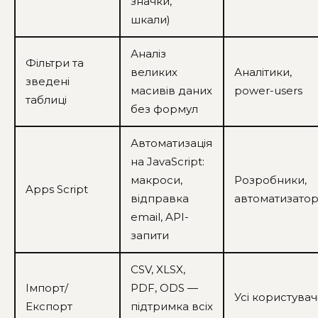
значки,
шкали)
Аналіз
Фільтри та
великих
Аналітики,
зведені
масивів даних
power-users
таблиці
без формул
Автоматизація
на JavaScript:
макроси,
Розробники,
Apps Script
відправка
автоматизато
email, API-
запити
CSV, XLSX,
Імпорт/
PDF, ODS —
Усі користувач
Експорт
підтримка всіх