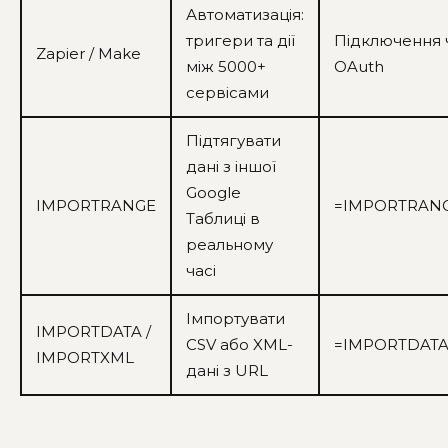
Автоматизація:
тригери та дії
Підключення 
Zapier / Make
між 5000+
OAuth
сервісами
Підтягувати
дані з іншої
Google
IMPORTRANGE
=IMPORTRANGE
Таблиці в
реальному
часі
Імпортувати
IMPORTDATA /
CSV або XML-
=IMPORTDATA
IMPORTXML
дані з URL