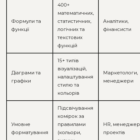
400+
математичних,
Формули та
статистичних,
Аналітики,
функції
логічних та
фінансисти
текстових
функцій
15+ типів
візуалізацій,
Діаграми та
Маркетологи,
налаштування
графіки
менеджери
стилю та
кольорів
Підсвічування
комірок за
Умовне
правилами
HR, менедже
форматування
(кольори,
проектів