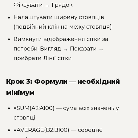
Фіксувати → 1 рядок
Налаштувати ширину стовпців
(подвійний клік на межу стовпця)
Вимкнути відображення сітки за
потреби: Вигляд → Показати →
прибрати Лінії сітки
Крок 3: Формули — необхідний
мінімум
=SUM(A2:A100) — сума всіх значень у
стовпці
=AVERAGE(B2:B100) — середнє