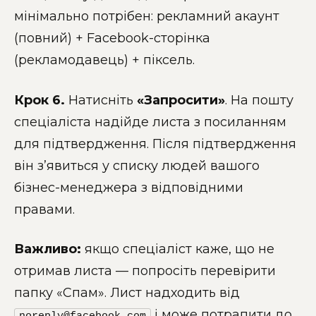
мінімально потрібен: рекламний акаунт
(повний) + Facebook-сторінка
(рекламодавець) + піксель.
Крок 6.
Натисніть
«Запросити»
. На пошту
спеціаліста надійде листа з посиланням
для підтвердження. Після підтвердження
він з’явиться у списку людей вашого
бізнес-менеджера з відповідними
правами.
Важливо:
якщо спеціаліст каже, що не
отримав листа — попросіть перевірити
папку «Спам». Лист надходить від
і може потрапити до
noreply@facebook.com