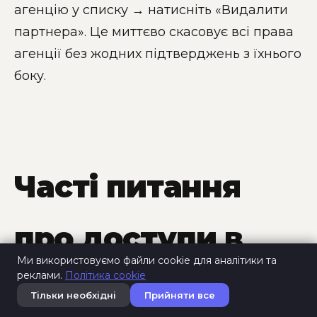
агенцію у списку → натисніть «Видалити
партнера». Це миттєво скасовує всі права
агенції без жодних підтверджень з їхнього
боку.
Часті питання
про доступи в
Ми використовуємо файли cookie для аналітики та
реклами.
Політика cookie
Meta Ads
Тільки необхідні
Прийняти все