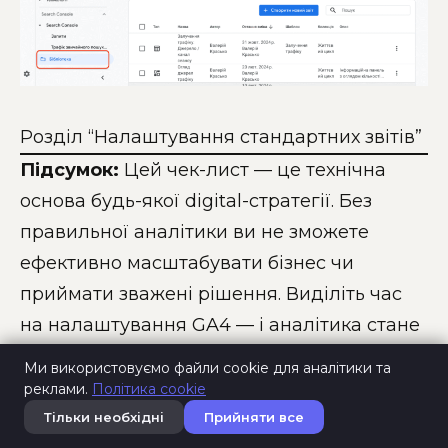
Розділ “Налаштування стандартних звітів”
Підсумок:
Цей чек-лист — це технічна
основа будь-якої digital-стратегії. Без
правильної аналітики ви не зможете
ефективно масштабувати бізнес чи
приймати зважені рішення. Виділіть час
на налаштування GA4 — і аналітика стане
вашим надійним союзником у просуванні.
Ми використовуємо файли cookie для аналітики та
реклами.
Політика cookie
Тільки необхідні
Прийняти все