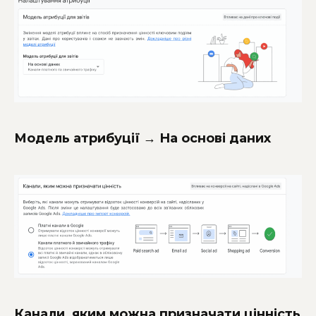
Модель атрибуції → На основі даних
Канали, яким можна призначати цінність